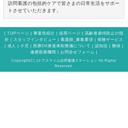
訪問看護の包括的ケアで皆さまの日常生活をサポー
トさせていただきます。
|
TOPページ
|
事業所紹介
|
採用ページ
|
高齢者虐待防止の指
針
|
スタッフインタビュー
|
看護師_募集要項
|
保険サービス
|
成人
|
小児
|
医療DX推進体制整備について
|
認知症
|
難病
|
連携医療機関
|
お問合せフォーム |
Copyright(C) Jケアスマイル訪問看護ステーション All Rights
Reserved.